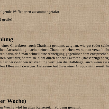
 folgende Waffenarten zusammengefaßt:
d große)
hlung
 eines Charakters, auch Charisma genannt, zeigt an, wie gut (oder schl
hen Ausstrahlung machen einen Charakter liebenswert, man verzeiht ihm
ren dazu, daß man schnell eine Abneigung gegenüber dem entsprechend
nen Anführer, sofern sie nicht durch andere Faktoren (Rassenzugehörig
n der persönlichen Austrahlung verfügen die Halblinge, auch wenn sie 
 den Elfen und Zwergen. Geborene Anführer einer Gruppe sind somit die
der Woche)
gen Woche wird im alten Kaiserreich Pordang genannt.