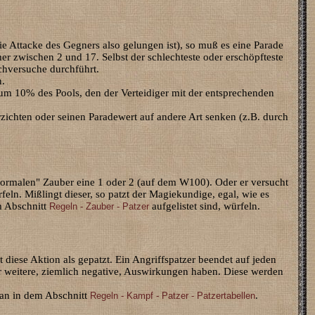
ie Attacke des Gegners also gelungen ist), so muß es eine Parade
er zwischen 2 und 17. Selbst der schlechteste oder erschöpfteste
hversuche durchführt.
n.
um 10% des Pools, den der Verteidiger mit der entsprechenden
erzichten oder seinen Paradewert auf andere Art senken (z.B. durch
"normalen" Zauber eine 1 oder 2 (auf dem W100). Oder er versucht
feln. Mißlingt dieser, so patzt der Magiekundige, egal, wie es
m Abschnitt
aufgelistet sind, würfeln.
Regeln - Zauber - Patzer
 diese Aktion als gepatzt. Ein Angriffspatzer beendet auf jeden
zer weitere, ziemlich negative, Auswirkungen haben. Diese werden
 man in dem Abschnitt
.
Regeln - Kampf - Patzer - Patzertabellen