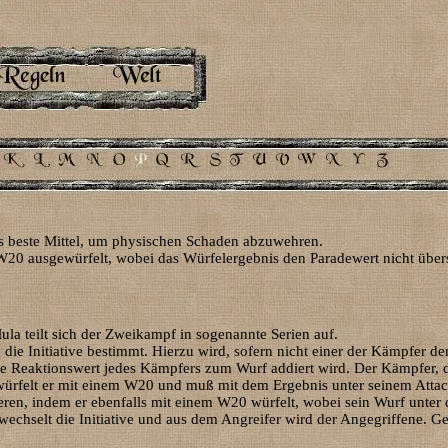
as beste Mittel, um physischen Schaden abzuwehren.
W20 ausgewürfelt, wobei das Würfelergebnis den Paradewert nicht übers
la teilt sich der Zweikampf in sogenannte Serien auf.
die Initiative bestimmt. Hierzu wird, sofern nicht einer der Kämpfer 
ge Reaktionswert jedes Kämpfers zum Wurf addiert wird. Der Kämpfer, dess
 würfelt er mit einem W20 und muß mit dem Ergebnis unter seinem Attac
arieren, indem er ebenfalls mit einem W20 würfelt, wobei sein Wurf unt
 wechselt die Initiative und aus dem Angreifer wird der Angegriffene. Ge