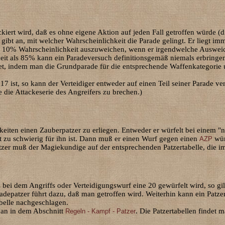
ckiert wird, daß es ohne eigene Aktion auf jeden Fall getroffen würde (d
gibt an, mit welcher Wahrscheinlichkeit die Parade gelingt. Er liegt imm
e 10% Wahrscheinlichkeit auszuweichen, wenn er irgendwelche Ausweic
eit als 85% kann ein Paradeversuch definitionsgemäß niemals erbringe
et, indem man die Grundparade für die entsprechende Waffenkategorie 
 17 ist, so kann der Verteidiger entweder auf einen Teil seiner Parade v
e die Attackeserie des Angreifers zu brechen.)
eiten einen Zauberpatzer zu erliegen. Entweder er würfelt bei einem 
 zu schwierig für ihn ist. Dann muß er einen Wurf gegen einen
wür
AZP
er muß der Magiekundige auf der entsprechenden Patzertabelle, die i
bei dem Angriffs oder Verteidigungswurf eine 20 gewürfelt wird, so gilt
Paradepatzer führt dazu, daß man getroffen wird. Weiterhin kann ein Pat
abelle nachgeschlagen.
man in dem Abschnitt
. Die Patzertabellen findet
Regeln - Kampf - Patzer